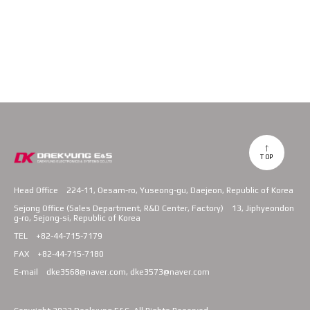
TOP
Head Office
224-11, Oesam-ro, Yuseong-gu, Daejeon, Republic of Korea
Sejong Office (Sales Department, R&D Center, Factory)
13, Jiphyeondon
g-ro, Sejong-si, Republic of Korea
TEL
+82-44-715-7179
FAX
+82-44-715-7180
E-mail
dke3568@naver.com, dke3573@naver.com