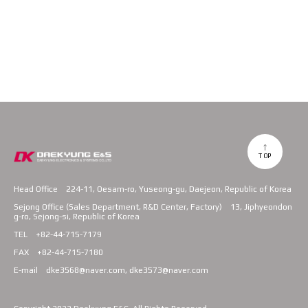
TOP
Head Office
224-11, Oesam-ro, Yuseong-gu, Daejeon, Republic of Korea
Sejong Office (Sales Department, R&D Center, Factory)
13, Jiphyeondon
g-ro, Sejong-si, Republic of Korea
TEL
+82-44-715-7179
FAX
+82-44-715-7180
E-mail
dke3568@naver.com, dke3573@naver.com